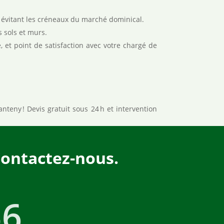
en évitant les créneaux du marché dominical.
s sols et murs.
e, et point de satisfaction avec votre chargé de
teny ! Devis gratuit sous 24 h et intervention
Contactez-nous.
56