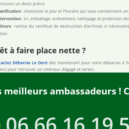
nissons un devis précis.
anification
: choisissez le jour et l’horaire qui vous conviennent, 
ntervention
: tri, emballage, enlèvement, nettoyage et protection de
lôture
: remise du certificat de destruction d’archives si nécessair
tier.
êt à faire place nette ?
actez Débarras Le Doré
dès maintenant pour votre débarras à San
ess pour retrouver un intérieur dégagé et serein.
s meilleurs ambassadeurs ! 
06 66 16 19 