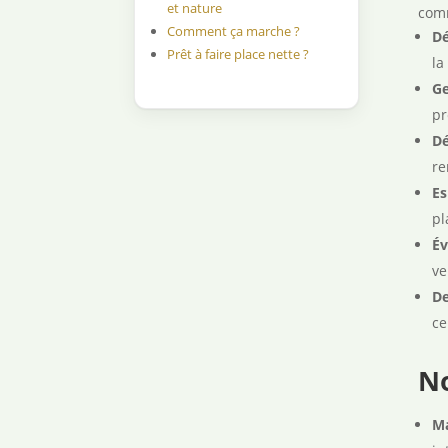
et nature
comm
Comment ça marche ?
Dé
Prêt à faire place nette ?
la
Ge
pr
Dé
re
Es
pl
Év
ve
De
ce
No
Ma