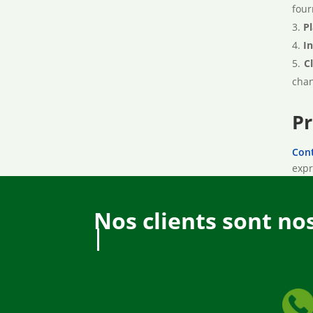
four
Pl
I
C
chan
Pr
Cont
expr
Nos clients sont no