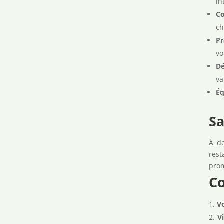
in
Co
ch
Pr
vo
Dé
va
Éq
Sa
À de
rest
prom
C
V
Vi