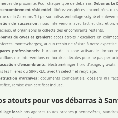
erces de proximité. Pour chaque type de débarras,
Débarras Le 
sencombrement résidentiel
: libérez vos pièces encombrées, du s
 rue de la Garenne. Tri personnalisé, emballage soigné et enlèveme
stion de succession
: nous intervenons avec tact et discrétion, 
écieux, et organisons la collecte des encombrants restants.
barras de caves et greniers
: accès étroits ? escaliers en colimaç
nforcés, monte‑charges), aucun recoin ne résiste à notre expertise.
paces professionnels
: bureaux de la zone artisanale, locaux as
anifions nos interventions en horaires décalés pour ne pas perturbe
acuation d’encombrants
: électroménager hors d’usage, gravats, 
rs les filières du SIPPEREC, avec tri sélectif et recyclage.
struction d’archives
: documents confidentiels, dossiers RH, fact
rtifiée, remise d’un certificat incluse.
s atouts pour vos débarras à Sa
illage local
: nos agences toutes proches (Chennevières, Mandres‑