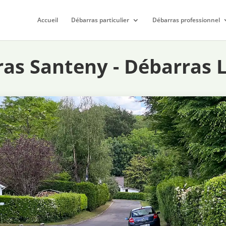
Accueil
Débarras particulier
Débarras professionnel
ras Santeny
- Débarras 