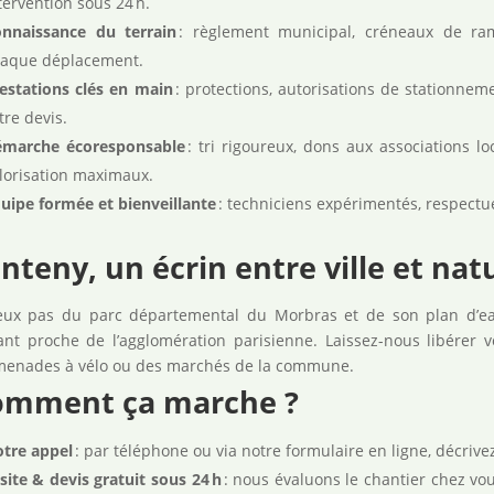
tervention sous 24 h.
nnaissance du terrain
: règlement municipal, créneaux de ra
aque déplacement.
estations clés en main
: protections, autorisations de stationnem
tre devis.
marche écoresponsable
: tri rigoureux, dons aux associations l
lorisation maximaux.
uipe formée et bienveillante
: techniciens expérimentés, respectue
nteny, un écrin entre ville et nat
ux pas du parc départemental du Morbras et de son plan d’eau
ant proche de l’agglomération parisienne. Laissez-nous libérer 
enades à vélo ou des marchés de la commune.
omment ça marche ?
otre appel
: par téléphone ou via notre formulaire en ligne, décrive
site & devis gratuit sous 24 h
: nous évaluons le chantier chez vou