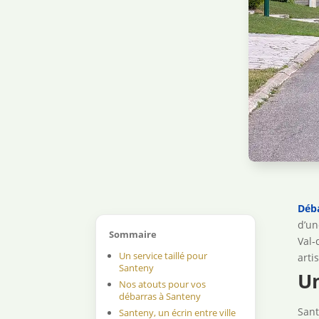
Déb
d’u
Sommaire
Val‑
Un service taillé pour
arti
Santeny
Un
Nos atouts pour vos
débarras à Santeny
Sant
Santeny, un écrin entre ville