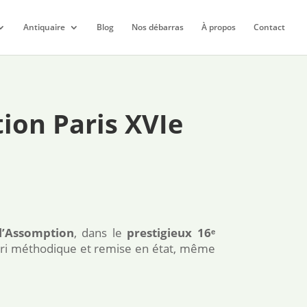
Antiquaire
Blog
Nos débarras
À propos
Contact
ion Paris XVIe
l’Assomption
, dans le
prestigieux 16ᵉ
 tri méthodique et remise en état, même